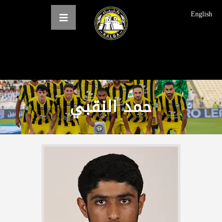
English
الرئيسية
عن النادي
حمد النقبي
فرق النادي
الاخبار
المعرض
حجز التذاكر
English