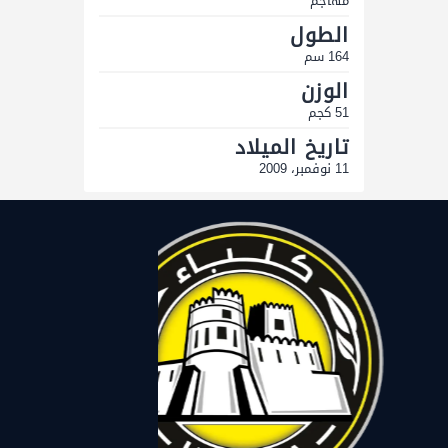
مهاجم
الطول
164 سم
الوزن
51 كجم
تاريخ الميلاد
11 نوفمبر، 2009