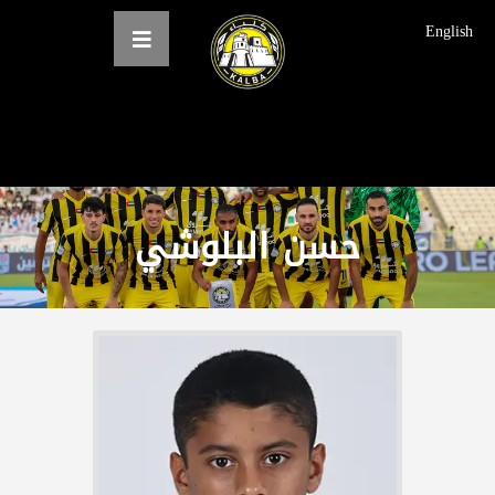
English
الرئيسية
عن النادي
حسن البلوشي
فرق النادي
الاخبار
المعرض
حجز التذاكر
English