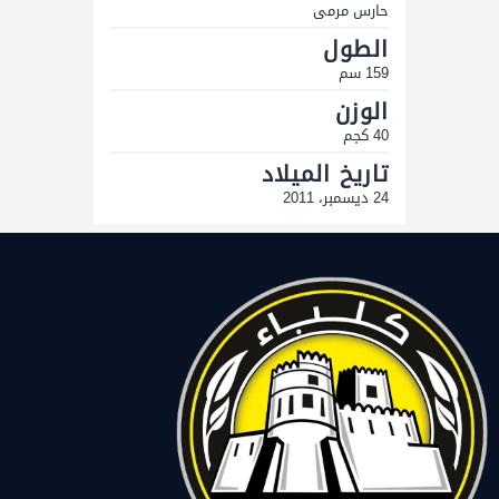
حارس مرمى
الطول
159 سم
الوزن
40 كجم
تاريخ الميلاد
24 ديسمبر، 2011