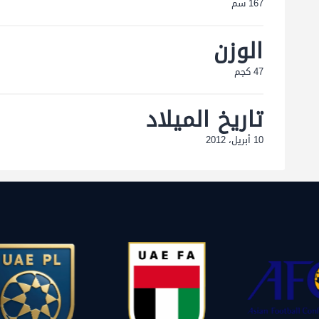
167 سم
الوزن
47 كجم
تاريخ الميلاد
10 أبريل، 2012