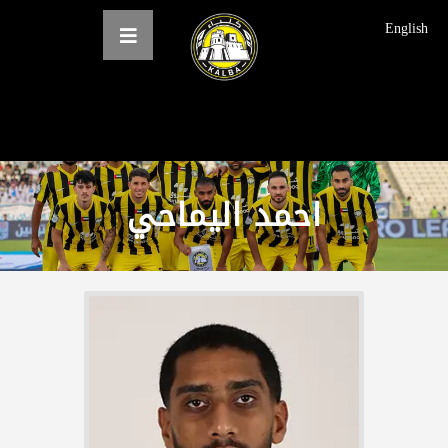
English
الرئيسية
عن النادي
احمد الیماحي
فرق النادي
الاخبار
المعرض
حجز التذاكر
English