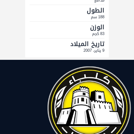
مدافع
الطول
188 سم
الوزن
83 كجم
تاريخ الميلاد
9 يناير، 2007