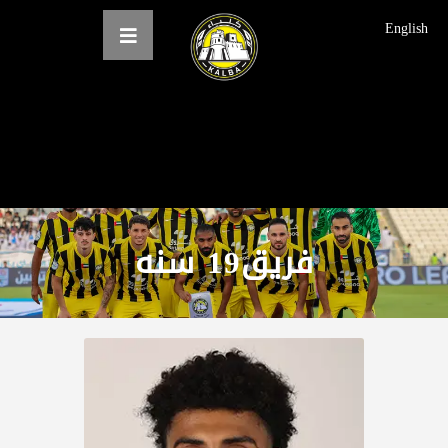
English
الرئيسية
عن النادي
فرق النادي
فريق19 سنه
الاخبار
المعرض
حجز التذاكر
English