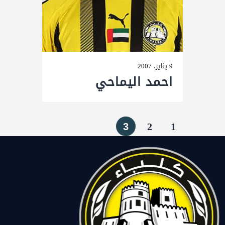
9 يناير، 2007
احمد الیماحي
3
2
1