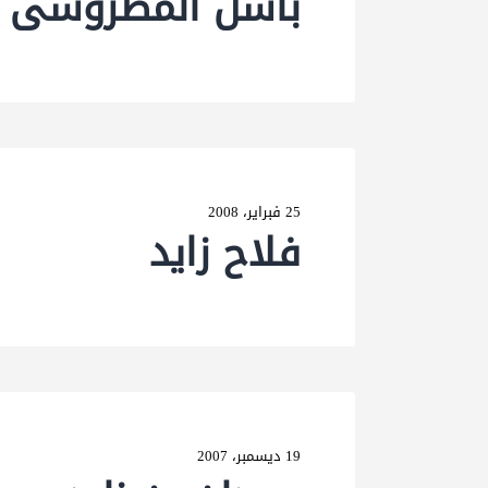
باسل المطروشى
25 فبراير، 2008
فلاح زاید
19 ديسمبر، 2007