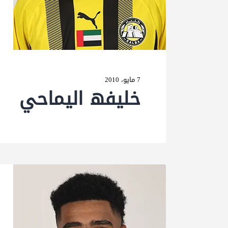
7 مايو، 2010
خلیفھ الیماحي