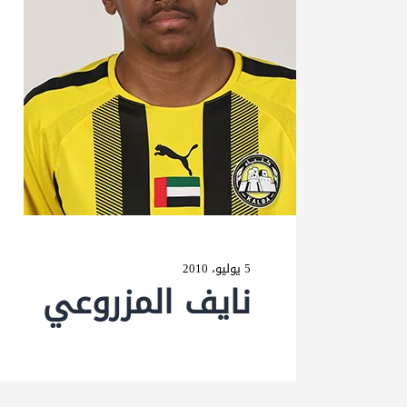
5 يوليو، 2010
نایف المزروعي