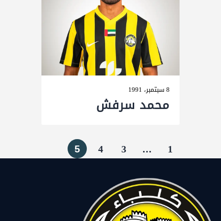
8 سبتمبر، 1991
محمد سرفش
5
4
3
…
1