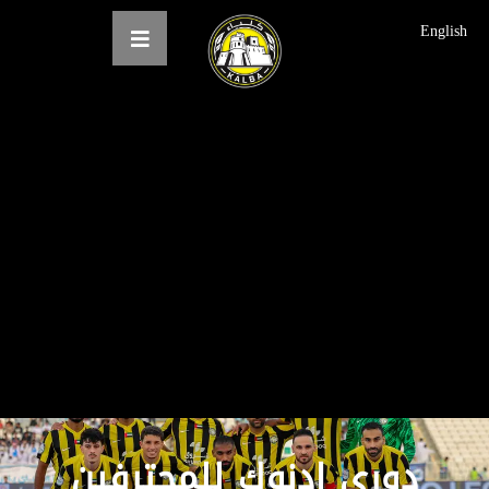
English
الرئيسية
عن النادي
فرق النادي
الاخبار
المعرض
حجز التذاكر
English
دوري ادنوك للمحترفين