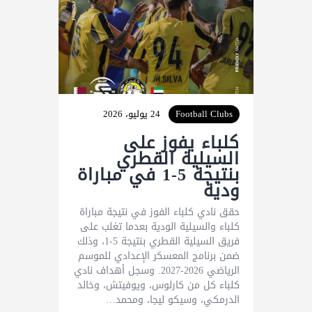
Football Clubs
24 يوليو، 2026
كلباء يفوز على
السيلية القطري
بنتيجة 5-1 في مباراة
ودية
حقق نادي كلباء الفوز في نتيجة مباراة
كلباء والسيلية الودية بعدما تغلب على
فريق السيلية القطري بنتيجة 5-1، وذلك
ضمن برنامج المعسكر الإعدادي للموسم
الرياضي 2026-2027. وسجل أهداف نادي
كلباء كل من كارلوس، ويوفيتش، وخالد
الدرمكي، وسيكو ليجا، ومحمد…