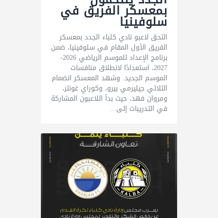
بمعسكر الفريق في
سلوفينيا
التحق لاعبو نادي كلباء الجدد بمعسكر
الفريق الأول المقام في سلوفينيا، ضمن
برنامج الإعداد للموسم الرياضي 2026-
2027، استعدادًا لانطلاق منافسات
الموسم الجديد. وشهد المعسكر انضمام
الثلاثي جيليرمي بيرو، وكوراي غونتر،
ومروان فهد، حيث بدأ اللاعبون المشاركة
في التدريبات إلى…