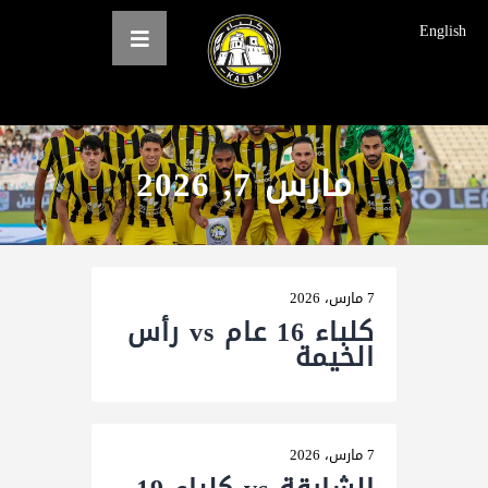
English
مارس 7, 2026
الرئيسية
عن النادي
فرق النادي
الاخبار
7 مارس، 2026
كلباء 16 عام vs رأس
المعرض
الخيمة
حجز التذاكر
English
7 مارس، 2026