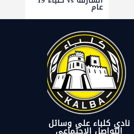
الشارقة vs كلباء 19
عام
نادي كلباء على وسائل
التواصل الاجتماعي