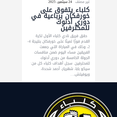
غير مصنف
24 سبتمبر، 2025
كلباء يتفوق على
خورفكان برباعية في
دوري أدنوك
للمحترفين
حقق فريق نادي كلباء الأول لكرة
القدم فوزًا ثمينًا على خورفكان بنتيجة 4-
2، وذلك في المباراة التي جمعت
الفريقين مساء اليوم ضمن منافسات
الجولة الخامسة من دوري أدنوك
للمحترفين. سجل أهداف كلباء كل من:
سيكو بابا، شهريار، أحمد شحدة،
ويوفيتش،…