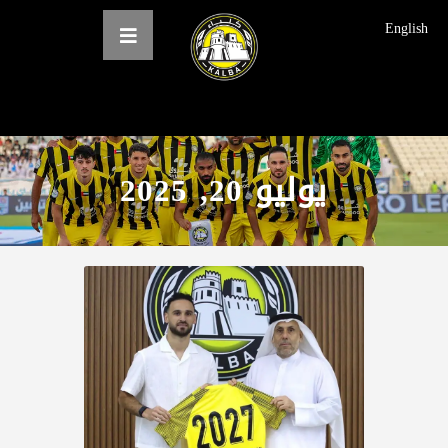
English
الرئيسية
يوليو 20, 2025
عن النادي
فرق النادي
الاخبار
المعرض
حجز التذاكر
English