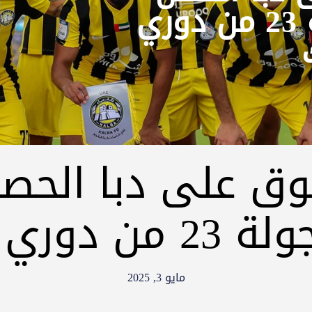
بثنائية في الجولة 23 من دوري
وق على دبا الحصن
 دوري أدنوك
مايو 3, 2025