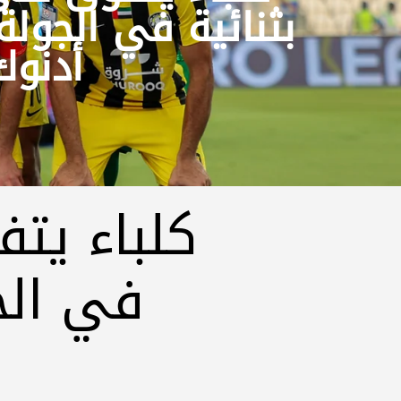
أدنوك
كلباء يتف
في الجولة 23 من