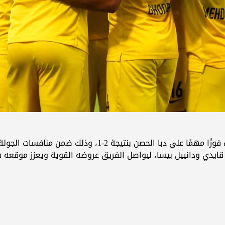
تيجة 2-1، وذلك ضمن منافسات الجولة 23 من دوري أدنوك للمحترفين.
يدي ودانييل بيسا، ليواصل الفريق عروضه القوية ويعزز موقعه ف