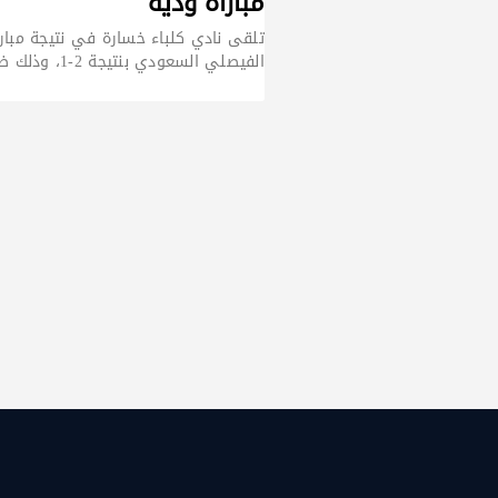
مباراة ودية
تلقى نادي كلباء خسارة في نتيجة مبارا
الفيصلي السعودي بنتيجة 2-1، وذلك ضمن برنامج المباريات الودية