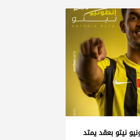
نيو نيتو بعقد يمتد