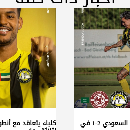
كلباء يخسر أمام الفيصلي السعودي 2-1 في
كلباء يتعاقد مع أنطو