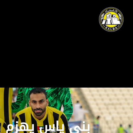
بني ياس يهزم ك