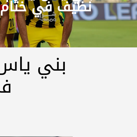
نظيف في ختام ا
بني ياس
في