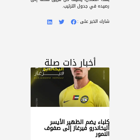
رصيده في جدول الترتيب.
شارك الخبر على :
أخبار ذات صلة
كلباء يضم الظهير الأيسر
أليخاندرو فيرغاز إلى صفوف
النمور